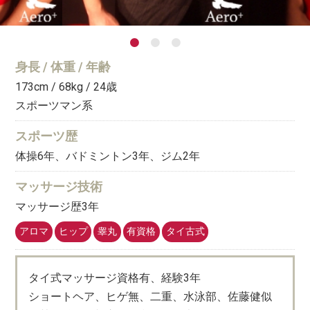
身長 / 体重 / 年齢
173cm / 68kg / 24
歳
スポーツマン系
スポーツ歴
体操6年、バドミントン3年、ジム2年
マッサージ技術
マッサージ歴3年
アロマ
ヒップ
睾丸
有資格
タイ古式
タイ式マッサージ資格有、経験3年
ショートヘア、ヒゲ無、二重、水泳部、佐藤健似