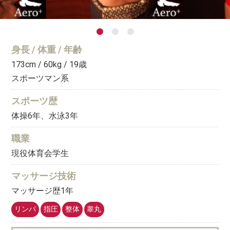
身長 / 体重 / 年齢
173cm / 60kg / 19
歳
スポーツマン系
スポーツ歴
体操6年、水泳3年
職業
現役体育会学生
マッサージ技術
マッサージ歴1年
リンパ
指圧
整体
睾丸