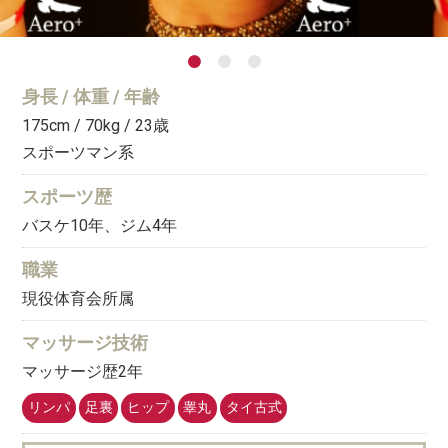
身長 / 体重 / 年齢
175cm / 70kg / 23
歳
スポーツマン系
スポーツ歴
バスケ10年、ジム4年
職業
現役体育会所属
マッサージ技術
マッサージ歴2年
リンパ
足裏
ヒップ
睾丸
タイ古式