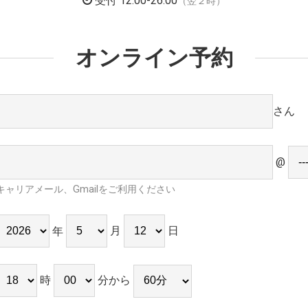
受付 12:00-26:00
（翌２時）
オンライン予約
さん
@
キャリアメール、Gmailをご利用ください
月
日
年
時
分から